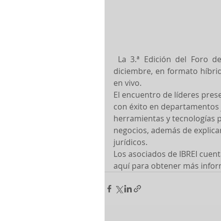
La 3.ª Edición del Foro de
diciembre, en formato híbri
en vivo.
El encuentro de líderes pres
con éxito en departamentos 
herramientas y tecnologías p
negocios, además de explicar
jurídicos.
Los asociados de IBREI cuent
aquí para obtener más infor