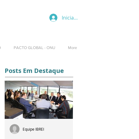
Iniciar sesión
O
PACTO GLOBAL - ONU
More
Posts Em Destaque
Equipe IBREI
Equipe IBREI