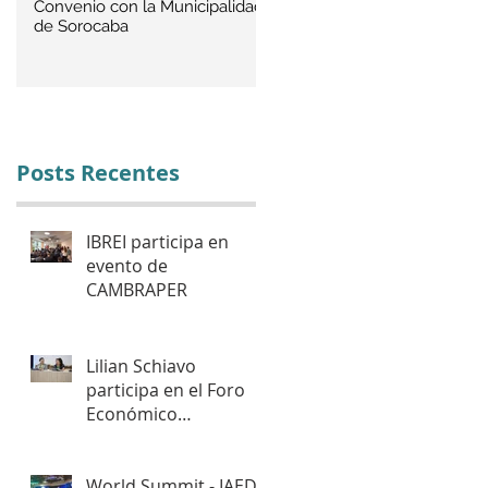
Convenio con la Municipalidad
IBREI en la ABCasa Fair
de Sorocaba
Posts Recentes
IBREI participa en
evento de
CAMBRAPER
Lilian Schiavo
participa en el Foro
Económico
Internacional de la
CAF y en la Ronda de
Negocios – Panamá
World Summit - IAED