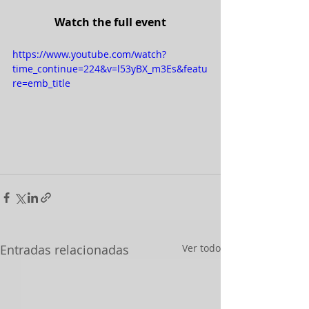
Watch the full event
https://www.youtube.com/watch?
time_continue=224&v=l53yBX_m3Es&featu
re=emb_title
Entradas relacionadas
Ver todo