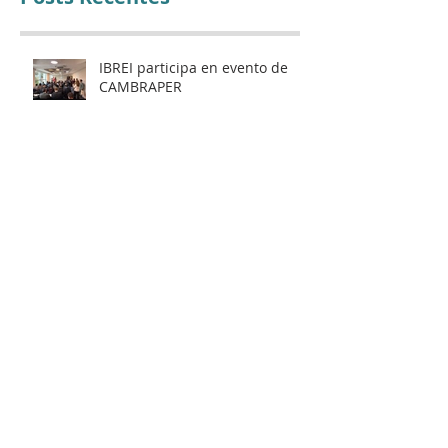
IBREI participa en evento de
CAMBRAPER
Lilian Schiavo participa en el
Foro Económico Internacional
de la CAF y en la Ronda de
Negocios – Panamá 2026
World Summit - IAED
Mentoría de Éxito en la ABCasa
Fair