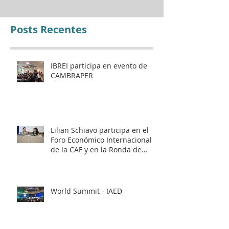
Internacional de la CAF y
en la Ronda de Negocios
– Panamá 2026
Posts Recentes
IBREI participa en evento de
CAMBRAPER
Lilian Schiavo participa en el
Foro Económico Internacional
de la CAF y en la Ronda de
Negocios – Panamá 2026
World Summit - IAED