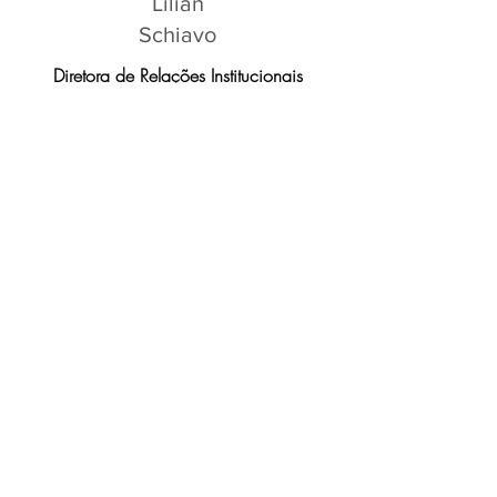
Lilian
Schiavo
Diretora de Relações Institucionais
Lilian.schiavo
@ibrei.org