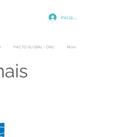
Iniciar sesión
O
PACTO GLOBAL - ONU
More
nais