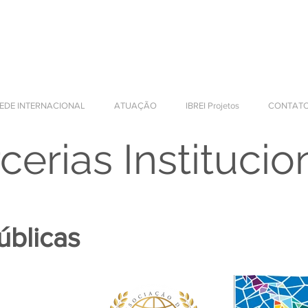
DESARROLLO
SARIALES
EDE INTERNACIONAL
ATUAÇÃO
IBREI Projetos
CONTAT
cerias Institucio
úblicas