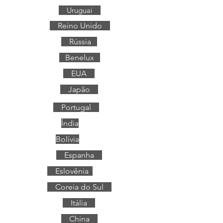
Uruguai
Reino Unido
Rússia
Benelux
EUA
Japão
Portugal
Índia
Bolívia
Espanha
Eslovênia
Coreia do Sul
Itália
China