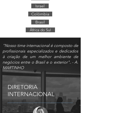
Israel
Colômbia
Brasil
África do Sul
"Nosso time internacional é composto de
profissionais especializados e dedicados
à criação de um melhor ambiente de
negócios entre o Brasil e o exterior". - A.
MARTINHO
DIRETORIA
INTERNACIONAL