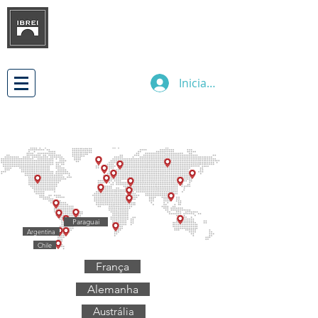
INSTITUTO BRASILEÑO DE
DESARROLLO
DE LAS RELACIONES
EMPRESARIALES INTERNACIONALES
Iniciar sesión
Paraguai
Argentina
Chile
França
Alemanha
Austrália