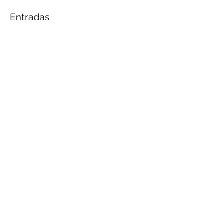
Entradas
Entradas agotadas
Tipo de entrada
Ingresso Gratuito
Leer más
Precio
0,00 BRL
Este evento está agotado