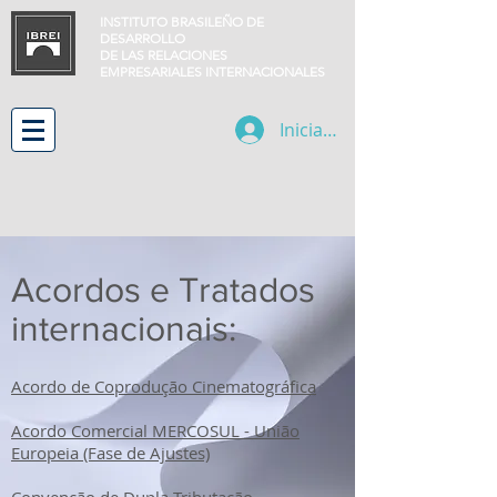
INSTITUTO BRASILEÑO DE
DESARROLLO
DE LAS RELACIONES
EMPRESARIALES INTERNACIONALES
Iniciar sesión
Acordos e Tratados
internacionais:
Acordo de Coprodução Cinematográfica
Acordo Comercial MERCOSUL - União
Europeia (Fase de Ajustes)