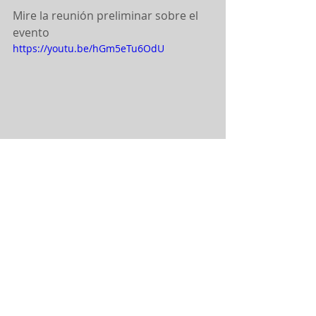
Mire la reunión preliminar sobre el 
evento
https://youtu.be/hGm5eTu6OdU
Sepa más o inscríbase ahora en:
www.bricssdgawards2021.com
Parceiros: 