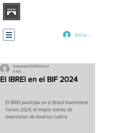
INSTITUTO BRASILEÑO DE
DESARROLLO
DE LAS RELACIONES
EMPRESARIALES INTERNACIONALES
Iniciar sesión
isaqueportelafonseca
6 feb
El IBREI en el BIF 2024
El IBREI participa en el Brasil Investment 
Forum 2024, el mayor evento de 
inversiones de América Latina