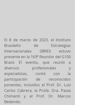
El 8 de marzo de 2023, el Instituto 
Brasileño de Estrategias 
Internacionales (IBREI) estuvo 
presente en la 163ª Reunión del G100 
Brasil. El evento, que reunió a 
diversos profesionales y 
especialistas, contó con la 
participación de reconocidos 
ponentes, incluidos el Prof. Dr. Luiz 
Carlos Cabrera, la Profa. Dra. Paula 
Chimenti y el Prof. Dr. Marcos 
Bedendo.