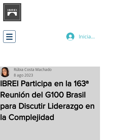
INSTITUTO BRASILEÑO DE
DESARROLLO
DE LAS RELACIONES
EMPRESARIALES INTERNACIONALES
Iniciar sesión
Rúbia Costa Machado
8 ago 2023
IBREI Participa en la 163ª
Reunión del G100 Brasil
para Discutir Liderazgo en
la Complejidad