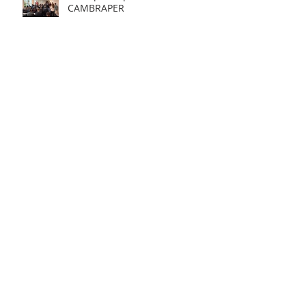
CAMBRAPER
Lilian Schiavo participa en el
Foro Económico Internacional
de la CAF y en la Ronda de
Negocios – Panamá 2026
World Summit - IAED
Mentoría de Éxito en la ABCasa
Fair