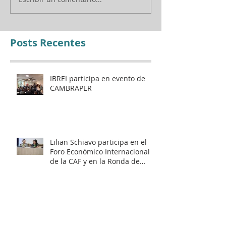
el Foro Económico
Internacional de la CAF y
en la Ronda de Negocios
– Panamá 2026
Posts Recentes
IBREI participa en evento de
CAMBRAPER
Lilian Schiavo participa en el
Foro Económico Internacional
de la CAF y en la Ronda de
Negocios – Panamá 2026
World Summit - IAED